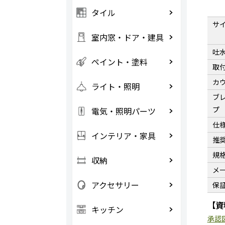
タイル
サ
室内窓・ドア・建具
吐
ペイント・塗料
取
カ
ライト・照明
ブ
プ
電気・照明パーツ
仕
インテリア・家具
推
規
収納
メ
アクセサリー
保
【資
キッチン
承認