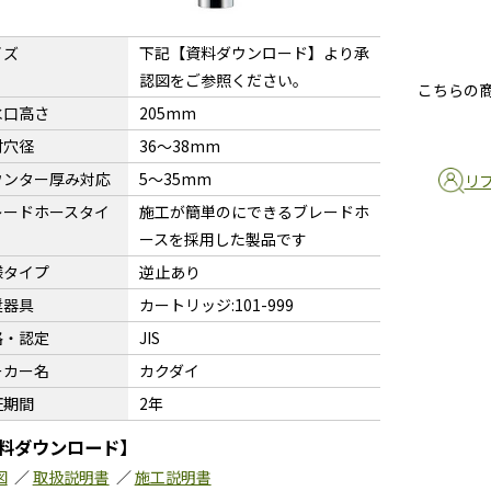
イズ
下記【資料ダウンロード】より承
認図をご参照ください。
こちらの
水口高さ
205mm
付穴径
36〜38mm
ウンター厚み対応
5〜35mm
リ
レードホースタイ
施工が簡単のにできるブレードホ
ースを採用した製品です
様タイプ
逆止あり
奨器具
カートリッジ:101-999
格・認定
JIS
ーカー名
カクダイ
証期間
2年
料ダウンロード】
図
／
取扱説明書
／
施工説明書