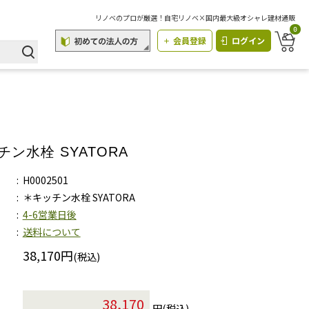
リノベのプロが厳選！自宅リノベ×国内最大級オシャレ建材通販
0
会員登録
ログイン
チン水栓 SYATORA
H0002501
＊キッチン水栓 SYATORA
4-6営業日後
送料について
38,170円
(税込)
円(税込)