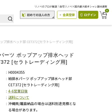
リノベのプロが厳選！自宅リノベ×国内最大級オシャレ建材通販
0
会員登録
ログイン
プ排水ヘッド部 CET372 [セラトレーディング用]
パーツ ポップアップ排水ヘッド
T372 [セラトレーディング用]
H0004355
給排水パーツ ポップアップ排水ヘッド部
CET372 [セラトレーディング用]
4-6営業日後
送料について
沖縄県/離島納品の場合は送料別途見積とな
る場合があります。