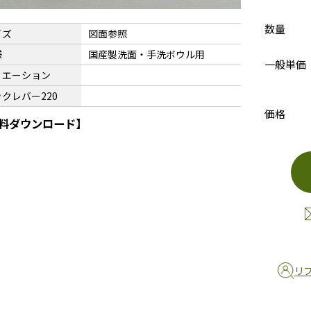
数量
イズ
図面参照
様
国産製洗面・手洗ボウル用
一般単価
リエーション
クレバー220
価格
料ダウンロード】
リ