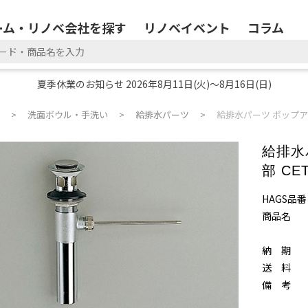
ーム・リノベ会社を探す
リノベイベント
コラム
夏季休業のお知らせ 2026年8月11日(火)～8月16日(日)
洗面ボウル・手洗い
給排水パーツ
給排水パーツ ポップアッ
給排水
部 CE
HAGS品番
商品名
納 期
送 料
備 考