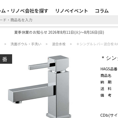
ーム・リノベ会社を探す
リノベイベント
コラム
夏季休業のお知らせ 2026年8月11日(火)～8月16日(日)
洗面ボウル・手洗い
混合水栓
＊シングルレバー混合栓 RA
廃番
＊シン
HAGS品番
商品名
納 期
送 料
備 考
CDb(サイ