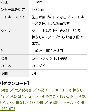
付穴径
35mm
ウンター厚み対応
5~30mm
レードホースタイ
施工が簡単のにできるブレードホ
ースを採用した製品です
様タイプ
ショートは引棒付きφ4ミリと引
棒なしの2タイプからお選び頂け
ます。
の他
一般地・寒冷地共用
奨器具
カートリッジ:101-998
ーカー名
カクダイ
証期間
2年
料ダウンロード】
説明書
／
取扱説明書
／
承認図：ショート・引棒なし・
147
／
承認図：ショート・引棒付き・183-146
／
承認
ドル・引棒なし・183-149
／
承認図：トール・引棒
183-073