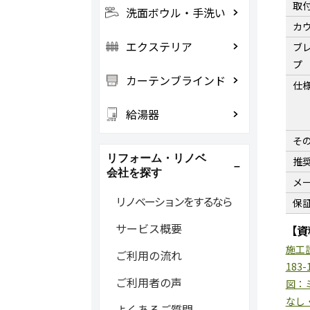
取
洗面ボウル・手洗い
カ
エクステリア
ブ
プ
カーテンブラインド
仕
給湯器
そ
リフォーム・リノベ
推
会社を探す
メ
リノベーションをするなら
保
サービス概要
【資
施工
ご利用の流れ
183-
ご利用者の声
図：ミ
なし・
よくあるご質問