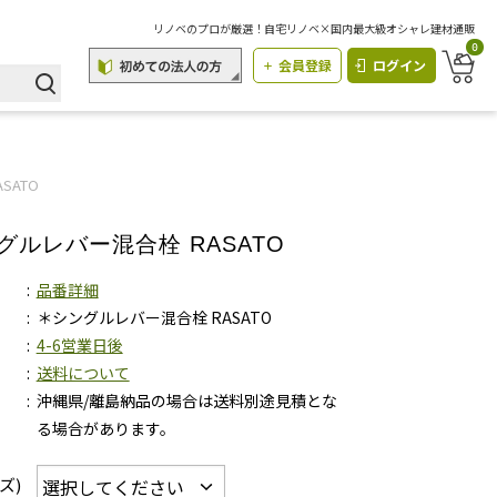
リノベのプロが厳選！自宅リノベ×国内最大級オシャレ建材通販
0
会員登録
ログイン
SATO
グルレバー混合栓 RASATO
品番詳細
＊シングルレバー混合栓 RASATO
4-6営業日後
送料について
沖縄県/離島納品の場合は送料別途見積とな
る場合があります。
ズ)