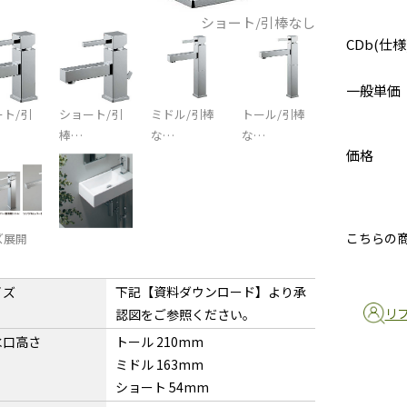
ショート/引棒なし
CDb(仕様
一般単価
ト/引
ショート/引
ミドル/引棒
トール/引棒
棒…
な…
な…
価格
こちらの
ズ展開
イズ
下記【資料ダウンロード】より承
リ
認図をご参照ください。
水口高さ
トール 210mm
ミドル 163mm
ショート 54mm