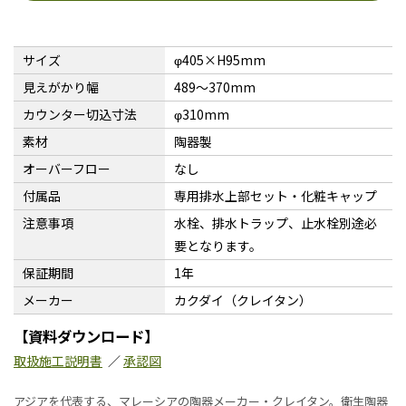
サイズ
φ405×H95mm
見えがかり幅
489〜370mm
カウンター切込寸法
φ310mm
素材
陶器製
オーバーフロー
なし
付属品
専用排水上部セット・化粧キャップ
注意事項
水栓、排水トラップ、止水栓別途必
要となります。
保証期間
1年
メーカー
カクダイ（クレイタン）
【資料ダウンロード】
取扱施工説明書
／
承認図
アジアを代表する、マレーシアの陶器メーカー・クレイタン。衛生陶器