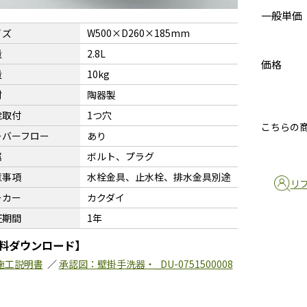
一般単価
イズ
W500×D260×185mm
量
2.8L
価格
量
10kg
材
陶器製
栓取付
1つ穴
こちらの
ーバーフロー
あり
属
ボルト、プラグ
意事項
水栓金具、止水栓、排水金具別途
リ
ーカー
カクダイ
証期間
1年
料ダウンロード】
施工説明書
／
承認図：壁掛手洗器・_DU-0751500008