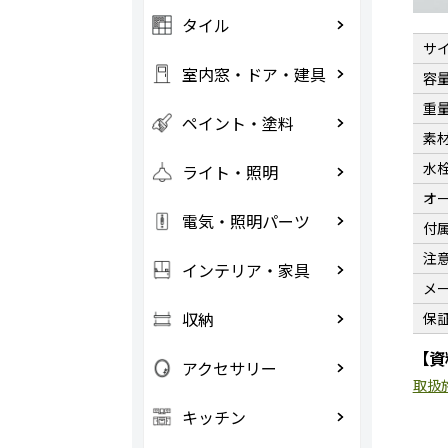
タイル
サ
室内窓・ドア・建具
容
重
ペイント・塗料
素
水
ライト・照明
オ
電気・照明パーツ
付
注
インテリア・家具
メ
収納
保
【資
アクセサリー
取扱
キッチン