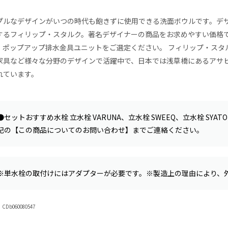
プルなデザインがいつの時代も飽きずに使用できる洗面ボウルです。デ
するフィリップ・スタルク。著名デザイナーの商品をお求めやすい価格
、ポップアップ排水金具ユニットをご選定ください。 フィリップ・スタ
家具など様々な分野のデザインで活躍中で、日本では浅草橋にあるアサ
れています。
●セットおすすめ水栓 立水栓 VARUNA、立水栓 SWEEQ、立水栓 SY
記の【この商品についてのお問い合わせ】までご連絡ください。
※単水栓の取付けにはアダプターが必要です。※製造上の理由により、
Db060080547