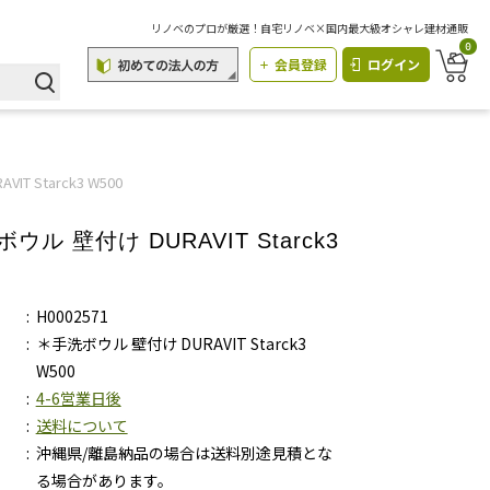
リノベのプロが厳選！自宅リノベ×国内最大級オシャレ建材通販
0
会員登録
ログイン
T Starck3 W500
ウル 壁付け DURAVIT Starck3
H0002571
＊手洗ボウル 壁付け DURAVIT Starck3
W500
4-6営業日後
送料について
沖縄県/離島納品の場合は送料別途見積とな
る場合があります。