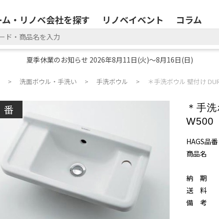
ーム・リノベ会社を探す
リノベイベント
コラム
夏季休業のお知らせ 2026年8月11日(火)～8月16日(日)
洗面ボウル・手洗い
手洗ボウル
＊手洗ボウル 壁付け DURAVI
廃番
＊手洗ボ
W500
HAGS品番
商品名
納 期
送 料
備 考