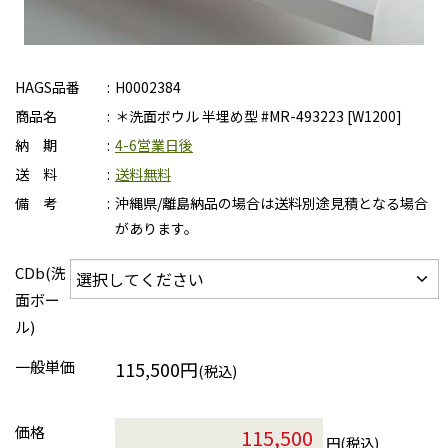
HAGS品番
H0002384
商品名
＊洗面ボウル 半埋め型 #MR-493223 [W1200]
納 期
4-6営業日後
送 料
送料無料
備 考
沖縄県/離島納品の場合は送料別途見積となる場合
があります。
CDb(洗
面ボー
ル)
一般単価
115,500円
(税込)
価格
円(税込)