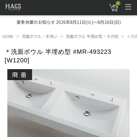
0
夏季休業のお知らせ 2026年8月11日(火)～8月16日(日)
HOME
洗面ボウル・手洗い
洗面ボウル 半埋め型・その他
＊洗面
＊洗面ボウル 半埋め型 #MR-493223
[W1200]
廃番