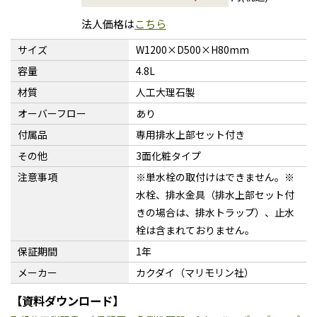
法人価格は
こちら
サイズ
W1200×D500×H80mm
容量
4.8L
材質
人工大理石製
オーバーフロー
あり
付属品
専用排水上部セット付き
その他
3面化粧タイプ
注意事項
※単水栓の取付けはできません。※
水栓、排水金具（排水上部セット付
きの場合は、排水トラップ）、止水
栓は含まれておりません。
保証期間
1年
メーカー
カクダイ（マリモリン社）
【資料ダウンロード】