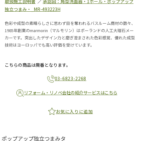
取扱施工説明書
／
承認図：角型洗面器・1ホール・ポップアップ
独立つまみ・_MR-493223H
色彩や成型の素晴らしさに思わず目を奪われるバスルーム商材の数々、
1985年創業のmarmorin（マルモリン）はポーランドの人工大理石メー
カーです。突出したデザイン力と磨ぎ澄まされた色彩感覚、優れた成型
技術はヨーロッパでも高い評価を受けています。
こちらの商品は廃番となります。
03-6823-2268
リフォーム・リノベ会社の紹介サービスはこちら
お気に入りに追加
ポップアップ独立つまみタ