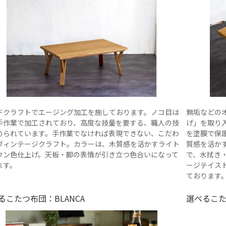
ドクラフトでエージング加工を施しております。ノコ目は
無垢などの
手作業で加工されており、高度な技量を要する、職人の技
げ」を取り
められています。手作業でなければ表現できない、こだわ
を塗膜で保
ヴィンテージクラフト。カラーは、木質感を活かすライト
質感を活か
ウン色仕上げ。天板・脚の表情が引き立つ色合いになって
で、水拭き
ます。
ージテイス
ております
るこたつ布団：BLANCA
選べるこた