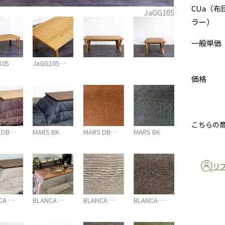
CUa（布
JaGG105
ラー）
一般単価
105
JaGG105…
価格
こちらの
 DB…
MARS BK
MARS DB…
MARS BK
リ
CA …
BLANCA …
BLANCA …
BLANCA …