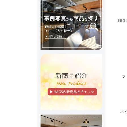
旧品番：CU
フ
ペ