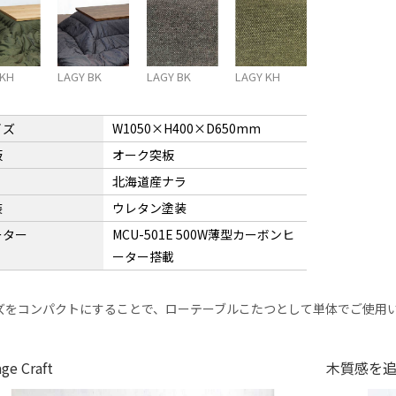
 KH
LAGY BK
LAGY BK
LAGY KH
イズ
W1050×H400×D650mm
板
オーク突板
北海道産ナラ
装
ウレタン塗装
ーター
MCU-501E 500W薄型カーボンヒ
ーター搭載
ズをコンパクトにすることで、ローテーブルこたつとして単体でご使用
age Craft
木質感を