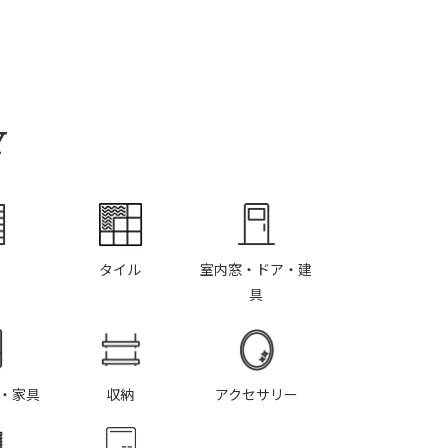
Y
タイル
室内窓・ドア・建
具
・家具
収納
アクセサリー