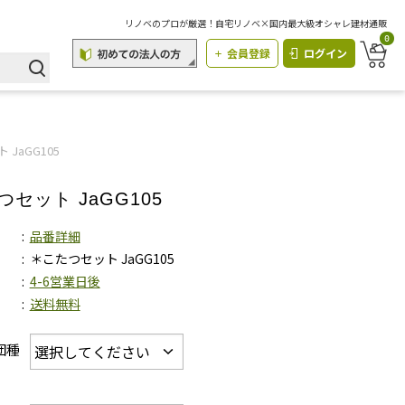
リノベのプロが厳選！自宅リノベ×国内最大級オシャレ建材通販
0
会員登録
ログイン
JaGG105
セット JaGG105
品番詳細
＊こたつセット JaGG105
4-6営業日後
送料無料
団種