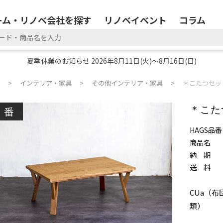
ーム・リノベ会社を探す
リノベイベント
コラム
夏季休業のお知らせ 2026年8月11日(火)～8月16日(日)
インテリア・家具
その他インテリア・家具
＊こたつセット 
廃番
＊こたつ
HAGS品番
商品名
納 期
送 料
CUa（布
類）