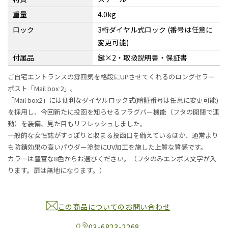
重量
4.0kg
ロック
3桁ダイヤル式ロック (番号は任意に
変更可能)
付属品
鍵×2・取扱説明書・保証書
ご自宅エントランスの雰囲気を格段にUPさせてくれるのロングセラー
ポスト「Mail box 2」。
「Mail box2」には便利なダイヤルロック式(暗証番号は任意に変更可能)
を採用し、今回新たに投函を知らせるフラグバー機能（フタの開閉で連
動）を装備、見た目もリフレッシュしました。
一般的な女性誌がすっぽりと収まる投函口を備えているほか、通常より
も防錆効果の高いパウダー塗装にUV加工を施した上質な質感です。
カラーは豊富な8色からお選びください。（フタのみエンボス文字が入
ります。扉は無地になります。）
この商品についてのお問い合わせ
03-6823-2268