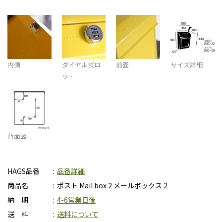
内側
ダイヤル式ロ
前面
サイズ詳細
ッ…
背面図
HAGS品番
品番詳細
商品名
ポスト Mail box 2 メールボックス 2
納 期
4-6営業日後
送 料
送料について