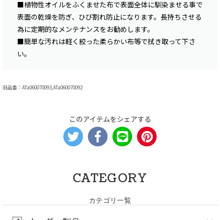
■植物性オイルをふくませた布で表面全体に馴染ませる事で
表面の乾燥を防ぎ、ひび割れ防止になります。長持ちさせる
為に定期的なメンテナンスをお勧めします。
■簡単な汚れは軽く絞った柔らかい布等で拭き取って下さ
い。
旧品番：ATa060070093,ATa060070092
このアイテムをシェアする
CATEGORY
カテゴリ一覧