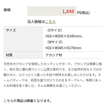
価格
円(税込)
法人価格は
こちら
サイズ
（Sサイズ）
H16×W205×D145mm、
（Mサイズ）
H16×W345×D170mm
材質
アカシア材
天然木のアカシアを使用したカッティングボード。アカシアは衝撃に強
く、耐久性に優れ腐りにくい上質な素材です。また自然木材ならではの
暖かみと、ひとつひとつ違った木目や色味をお楽しみいただけます。ホ
ームパティーでは、前菜を盛り付けてそのままテーブルへ。季節にあっ
たお料理を見て楽しむ、そんな時間をお過ごしください。
こちらの商品は廃番となります。