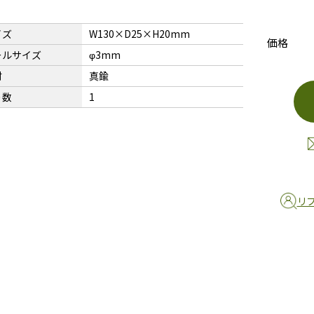
イズ
W130×D25×H20mm
価格
ールサイズ
φ3mm
材
真鍮
り数
1
リ