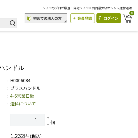
リノベのプロが厳選！自宅リノベ×国内最大級オシャレ建材通販
0
会員登録
ログイン
ハンドル
H0006084
ブラスハンドル
4-6営業日後
送料について
個
1,232円
(税込)