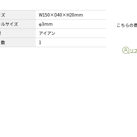
イズ
W150×D40×H20mm
ールサイズ
φ3mm
こちらの
材
アイアン
り数
1
リ