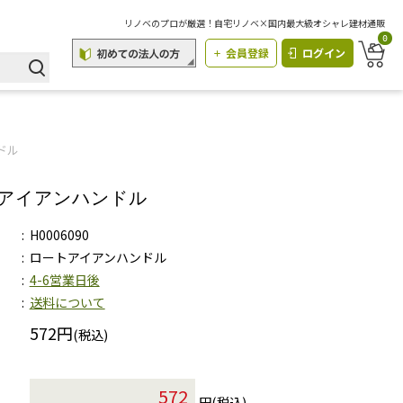
リノベのプロが厳選！自宅リノベ×国内最大級オシャレ建材通販
0
会員登録
ログイン
ドル
アイアンハンドル
H0006090
ロートアイアンハンドル
4-6営業日後
送料について
572円
(税込)
円(税込)