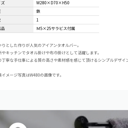
イズ
W280×D70×H50
質
鉄
数
1
属品
Ｍ5×25サラビス付属
かりとした作りが人気のアイアンタオルバー。
所やキッチンでタオル掛けや布巾掛けとして活躍します。
の丁寧な手仕事による質の高さや素材感を感じて頂けるシンプルデザイ
装イメージ写真はW480の画像です。