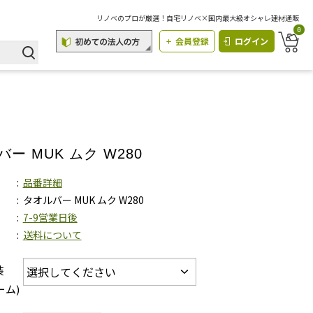
リノベのプロが厳選！自宅リノベ×国内最大級オシャレ建材通販
0
会員登録
ログイン
ー MUK ムク W280
品番詳細
タオルバー MUK ムク W280
7-9営業日後
送料について
装
ーム)