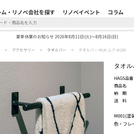
ーム・リノベ会社を探す
リノベイベント
コラム
夏季休業のお知らせ 2026年8月11日(火)～8月16日(日)
アクセサリー
タオルバー
タオルバー MUK ムク W280
タオルバ
HAGS品番
商品名
納 期
送 料
M001(塗
色・フレ