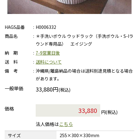
HAGS品番
H0006332
商品名
＊手洗いボウル ウッドラック（手洗ボウル・S-Iラ
ウンド専用品） エイジング
納 期
7-9営業日後
送 料
送料について
備 考
沖縄県/離島納品の場合は送料別途見積となる場合
があります。
一般単価
33,880円
(税込)
価格
円(税込)
法人価格は
こちら
サイズ
255×300×330mm