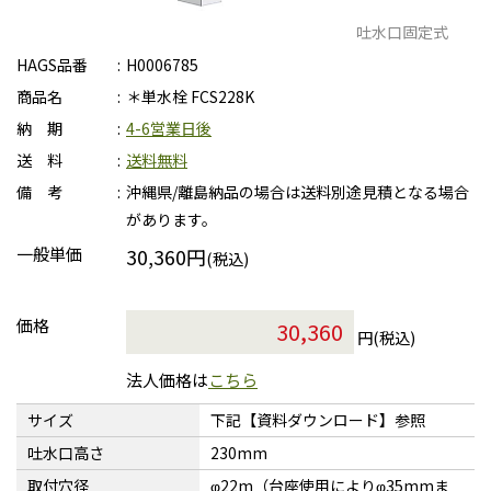
吐水口固定式
HAGS品番
H0006785
商品名
＊単水栓 FCS228K
納 期
4-6営業日後
送 料
送料無料
備 考
沖縄県/離島納品の場合は送料別途見積となる場合
があります。
一般単価
30,360円
(税込)
価格
円(税込)
法人価格は
こちら
サイズ
下記【資料ダウンロード】参照
吐水口高さ
230mm
取付穴径
φ22m（台座使用によりφ35mmま