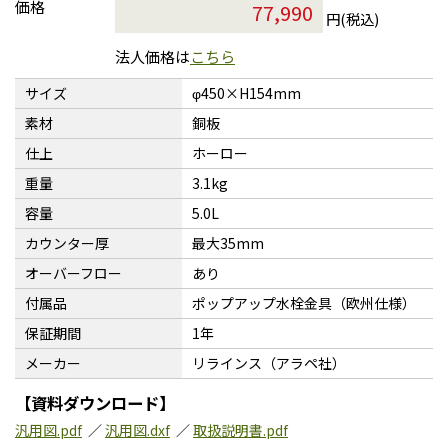
価格
円(税込)
法人価格は
こちら
サイズ
φ450×H154mm
素材
銅板
仕上
ホーロー
重量
3.1kg
容量
5.0L
カウンター厚
最大35mm
オーバーフロー
あり
付属品
ポップアップ水栓金具（欧州仕様）
保証期間
1年
メーカー
リラインス（アラペ社）
【資料ダウンロード】
汎用図.pdf
／
汎用図.dxf
／
取扱説明書.pdf