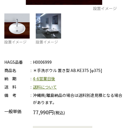
設置イメージ
設置イメージ
設置イメージ
HAGS品番
H0006999
商品名
＊手洗ボウル 置き型 AB.KE375 [φ375]
納 期
4-6営業日後
送 料
送料について
備 考
沖縄県/離島納品の場合は送料別途見積となる場合
があります。
一般単価
77,990円
(税込)