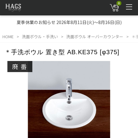
0
夏季休業のお知らせ 2026年8月11日(火)～8月16日(日)
HOME
洗面ボウル・手洗い
洗面ボウル オーバーカウンター
＊手
＊手洗ボウル 置き型 AB.KE375 [φ375]
廃番