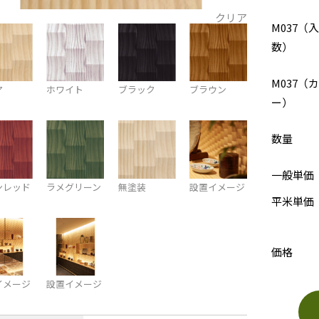
クリア
M037（入
数）
M037（
ア
ホワイト
ブラック
ブラウン
ー）
数量
一般単価
ンレッド
ラメグリーン
無塗装
設置イメージ
平米単価
価格
イメージ
設置イメージ