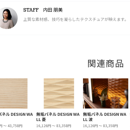
内田 朋美
STAFF
上質な素材感、技巧を凝らしたテクスチュアが映えます。
関連商品
ネル DESIGN WA
無垢パネル DESIGN WA
無垢パネル DESIGN WA
LL 菱
LL 波
円 ～ 43,758円
16,126円 ～ 83,358円
16,126円 ～ 83,358円