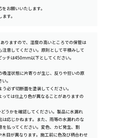
応をお願いいたします。
します。
がありますので、湿度の高いところでの保管は
も注意してください。原則として平積みして
ッチは450mm以下としてください。
の吸湿状態に片寄りが生じ、反りや狂いの原
さい。
よう必ず切断面を塗装してください。
よっては仕上り色が異なることがありますの
いかどうかを確認してください。製品に水漏れ
出は応じかねます。また、雨等の水漏れのな
意を払ってください。変色、カビ発生、割
や木目が異なります。施工前に色及び柄合わせ