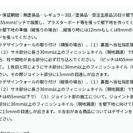
・保証期間：無塗装品…レギュラー3日／塗装品…受注生産品10日※壁下
455mmピッチで設置し、プラスターボード等を張って壁下地を作って
※壁下地の準備（縦張りの場合）...縦張り時には12mmもしくは9m
ドを張ってください。
※デザインウォールの取り付け（横張の場合）...（１）裏面へ当社指定
（２）サネ部分に長さ30mm以上のフィニッシュネイル（現地調達）で
合、柱や間柱がある部分に必ず打ち込んでください。（ピッチは455m
て。１枚目と同じようにサネ部分に30mm以上のフィニッシュネイル（
さい。その際ジョイント部分に1.5mmの目透しが出きます。
※デザインウォールの取り付け（縦張の場合）...（１）裏面へ当社指定
（２）サネ部分に長さ30mm以上のフィニッシュネイル（現地調達）で
チは455mm以下で）（３）ジョイント部の施工について。ジョイント
部分に30mm以上のフィニッシュネイル（現地調達）を壁下地に向けて
に1.5mmの目透しが出きます。※左右がある商品についてはデザイン
ださい。