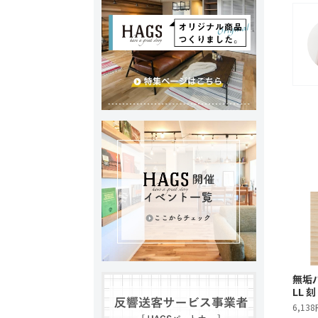
無垢パ
LL 刻
6,138