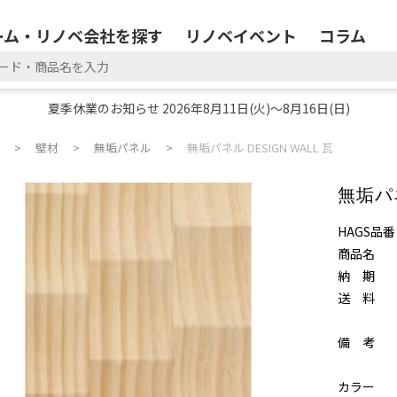
ーム・リノベ会社を探す
リノベイベント
コラム
夏季休業のお知らせ 2026年8月11日(火)～8月16日(日)
壁材
無垢パネル
無垢パネル DESIGN WALL 瓦
無垢パネ
HAGS品番
商品名
納 期
送 料
備 考
カラー