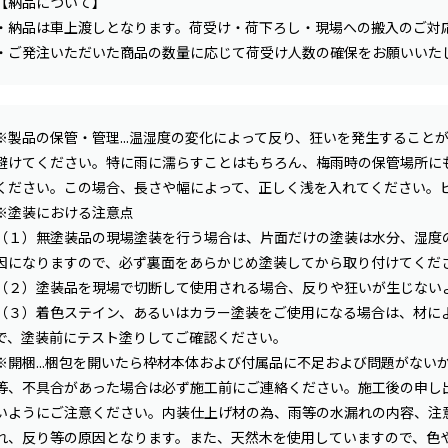
【納品について】
・納品は車上渡しとなります。荷受け・荷下ろし・現場への搬入のご対
・ご発注いただいた商品の数量に応じて荷受け人数の確保をお願いいた
※製品の保管・管理...温湿度の変化によって反り、狂いを発生すること
避けてください。特に雨に濡らすことはもちろん、梅雨時の保管場所に
ください。この場合、長さや幅によって、正しく浅を入れてください。ピ
※塗装における注意点
（１）無塗装品の現場塗装を行う場合は、片面だけの塗装は水分、湿度
因になりますので、必ず裏面をあらかじめ塗装してから取り付けてくだ
（２）塗装品を現場で切断して使用される場合、反りや狂いが生じない
（３）着色ステイン、あるいはカラー塗装をご使用になる場合は、材に
で、塗装前にテスト塗りしてご確認ください。
※開梱...梱包を開いたら枠材本体および付属品に不足および問題がな
等、不具合があった場合は必ず施工前にご連絡ください。施工後の申し
いようにご注意ください。内装仕上げ材の為、雨等の水漏れの内容、注
れ、反り等の原因となります。また、天然木を使用していますので、色