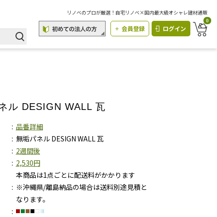
リノベのプロが厳選！自宅リノベ×国内最大級オシャレ建材通販
0
会員登録
ログイン
ル DESIGN WALL 瓦
品番詳細
無垢パネル DESIGN WALL 瓦
2週間後
2,530円
本商品は1点ごとに配送料がかかります
※沖縄県/離島納品の場合は送料別途見積と
なります。