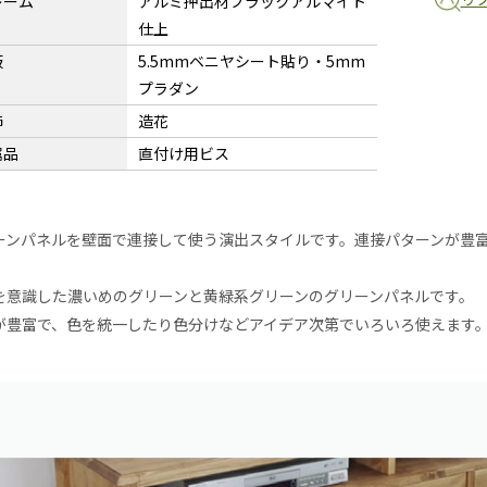
レーム
アルミ押出材ブラックアルマイト
仕上
板
5.5mmベニヤシート貼り・5mm
プラダン
飾
造花
属品
直付け用ビス
ーンパネルを壁面で連接して使う演出スタイルです。連接パターンが豊
を意識した濃いめのグリーンと黄緑系グリーンのグリーンパネルです。
が豊富で、色を統一したり色分けなどアイデア次第でいろいろ使えます