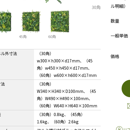
ル明細）
30角
数量
一般単価
45角
60角
ネル外寸法
（30角）
価格
w300×h300×d17mm、（45
角）w450×h450×d17mm、
（60角）w600×h600×d17mm
寸法
（30角）
W340×H340×D100mm、（45
角）W490×H490×100mm、
（60角）W640×H640×100mm
量
（30角）0.8kg、（45角）
1.6kg、（60角）2.6kg
リ