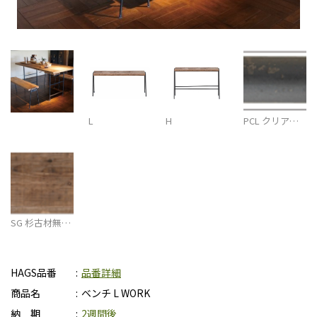
L
H
PCL クリア…
SG 杉古材無…
HAGS品番
品番詳細
商品名
ベンチ L WORK
納 期
2週間後