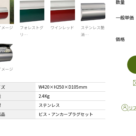
数量
一般単価
イメージ
フォレストグ
ワインレッド
ステンレス艶
リ…
消…
価格
イメージ
イズ
W420×H250×D105mm
量
2.4Kg
材
ステンレス
リ
属品
ビス・アンカープラグセット