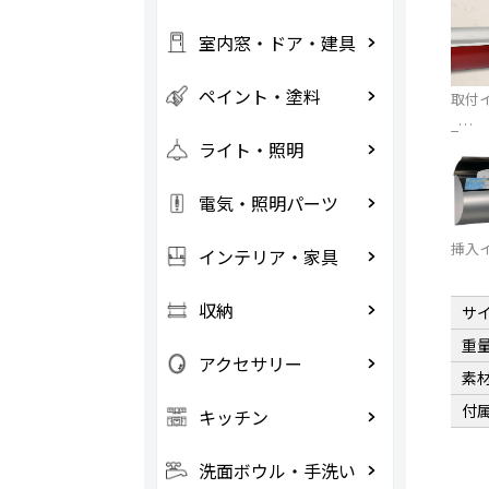
室内窓・ドア・建具
ペイント・塗料
取付
_…
ライト・照明
電気・照明パーツ
挿入
インテリア・家具
収納
サ
重
アクセサリー
素
付
キッチン
洗面ボウル・手洗い