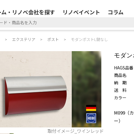
ーム・リノベ会社を探す
リノベイベント
コラム
エクステリア
ポスト
モダンポストL鍵なし
モダン
HAGS品番
商品名
納 期
送 料
カラー
M099（
ー）
取付イメージ_ワインレッド