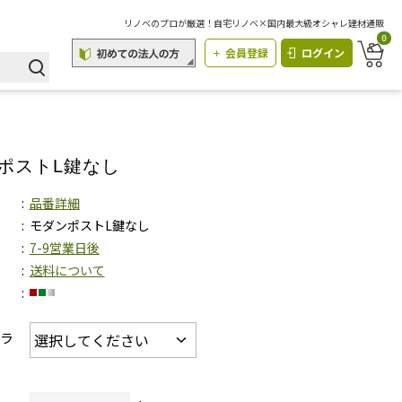
リノベのプロが厳選！自宅リノベ×国内最大級オシャレ建材通販
0
会員登録
ログイン
ポストL鍵なし
品番詳細
モダンポストL鍵なし
7-9営業日後
送料について
カラ