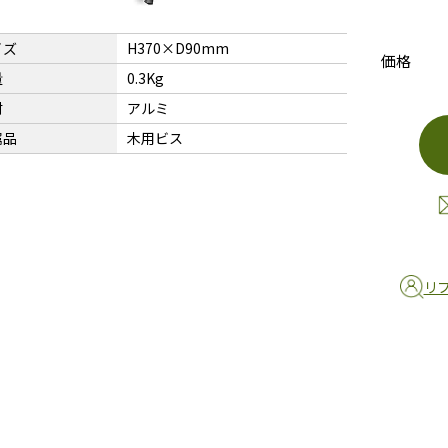
イズ
H370×D90mm
価格
量
0.3Kg
材
アルミ
属品
木用ビス
リ