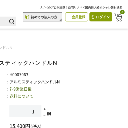
リノベのプロが厳選！自宅リノベ×国内最大級オシャレ建材通販
0
会員登録
ログイン
ンドルN
スティックハンドルN
H0007963
アルミスティックハンドルN
7-9営業日後
送料について
個
15,400円
(税込)