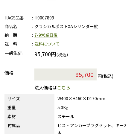
HAGS品番
H0007899
商品名
クラシカルポストXAシリンダー錠
納 期
7-9営業日後
送 料
送料について
一般単価
95,700円
(税込)
価格
円(税込)
法人価格は
こちら
サイズ
W400×H460×D170mm
重量
5.0Kg
素材
スチール
付属品
ビス・アンカープラグセット、キー2
本