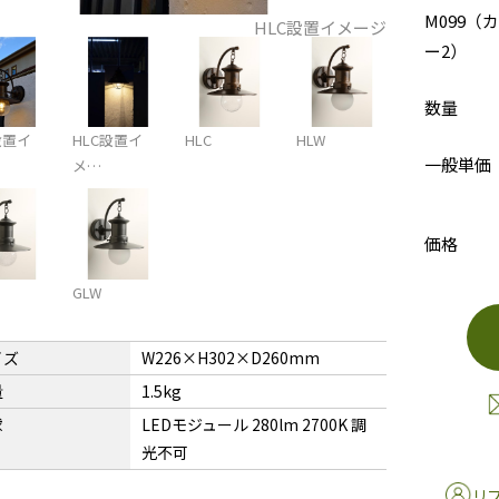
M099（
HLC設置イメージ
ー2）
数量
設置イ
HLC設置イ
HLC
HLW
一般単価
メ…
価格
GLW
イズ
W226×H302×D260mm
量
1.5kg
球
LEDモジュール 280lm 2700K 調
光不可
リ