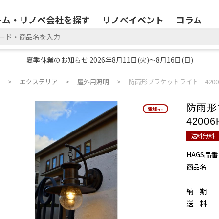
ーム・リノベ会社を探す
リノベイベント
コラム
夏季休業のお知らせ 2026年8月11日(火)～8月16日(日)
エクステリア
屋外用照明
防雨形ブラケットライト 42006HL
防雨
電球
電球
付き
付き
42006
送料無料
HAGS品番
商品名
納 期
送 料