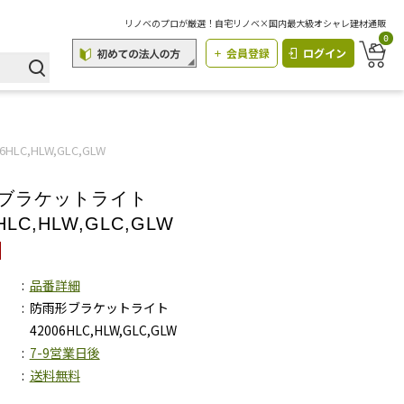
リノベのプロが厳選！自宅リノベ×国内最大級オシャレ建材通販
0
会員登録
ログイン
C,HLW,GLC,GLW
形ブラケットライト
HLC,HLW,GLC,GLW
品番詳細
防雨形ブラケットライト
42006HLC,HLW,GLC,GLW
7-9営業日後
送料無料