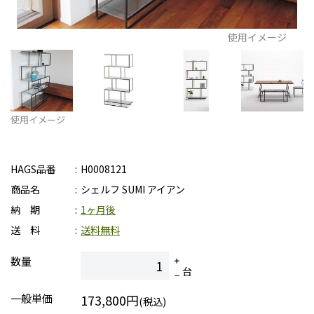
使用イメージ
使用イメージ
HAGS品番
H0008121
商品名
シェルフ SUMI アイアン
納 期
1ヶ月後
送 料
送料無料
数量
台
一般単価
173,800円
(税込)