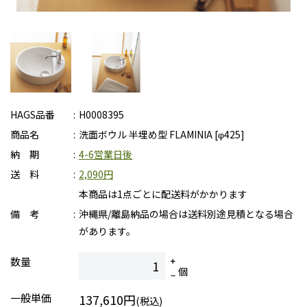
HAGS品番
H0008395
商品名
洗面ボウル 半埋め型 FLAMINIA [φ425]
納 期
4-6営業日後
送 料
2,090円
本商品は1点ごとに配送料がかかります
備 考
沖縄県/離島納品の場合は送料別途見積となる場合
があります。
数量
個
一般単価
137,610円
(税込)