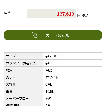
価格
円(税込)
カートに追加
サイズ
φ425×80
カウンター切込寸法
φ400
材質
陶器
カラー
ホワイト
実容量
6.0L
重量
10.6kg
オーバーフロー
あり
保証期間
2年