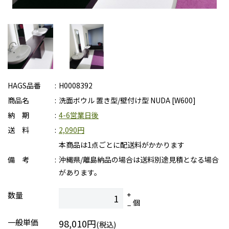
HAGS品番
H0008392
商品名
洗面ボウル 置き型/壁付け型 NUDA [W600]
納 期
4-6営業日後
送 料
2,090円
本商品は1点ごとに配送料がかかります
備 考
沖縄県/離島納品の場合は送料別途見積となる場合
があります。
数量
個
一般単価
98,010円
(税込)