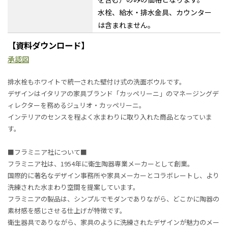
水栓、給水・排水金具、カウンター
は含まれません。
【資料ダウンロード】
承認図
排水栓もホワイトで統一された壁付け式の洗面ボウルです。
デザインはイタリアの家具ブランド「カッペリーニ」のマネージングデ
ィレクターを務めるジュリオ・カッペリーニ。
インテリアのセンスを程よく水まわりに取り入れた商品となっていま
す。
■フラミニア社について■
フラミニア社は、1954年に衛生陶器専業メーカーとして創業。
国際的に著名なデザイン事務所や家具メーカーとコラボレートし、より
洗練された水まわり空間を提案しています。
フラミニアの製品は、シンプルでモダンでありながら、どこかに陶器の
素材感を感じさせる仕上げが特徴です。
衛生器具でありながら、家具のように洗練されたデザインが魅力のメー