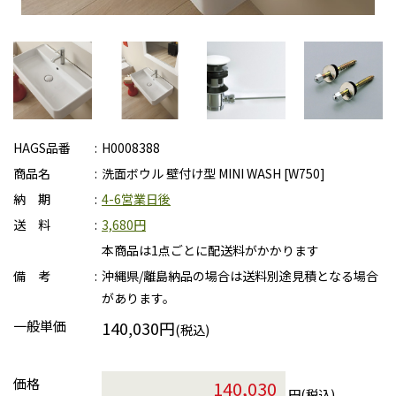
HAGS品番
H0008388
商品名
洗面ボウル 壁付け型 MINI WASH [W750]
納 期
4-6営業日後
送 料
3,680円
本商品は1点ごとに配送料がかかります
備 考
沖縄県/離島納品の場合は送料別途見積となる場合
があります。
一般単価
140,030円
(税込)
価格
円(税込)