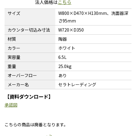
法人価格は
こちら
サイズ
W800×D470×H130mm、洗面器深
さ95mm
カウンター切込み寸法
W720×D350
材質
陶器
カラー
ホワイト
実容量
6.5L
重量
25.0kg
オーバーフロー
あり
メーカー名
セラトレーディング
【資料ダウンロード】
承認図
こちらの商品は廃番となります。