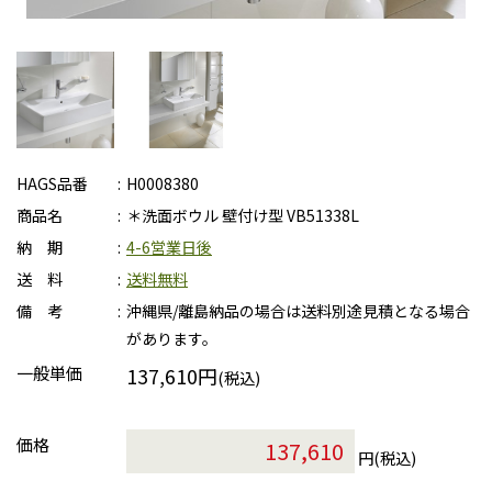
HAGS品番
H0008380
商品名
＊洗面ボウル 壁付け型 VB51338L
納 期
4-6営業日後
送 料
送料無料
備 考
沖縄県/離島納品の場合は送料別途見積となる場合
があります。
一般単価
137,610円
(税込)
価格
円(税込)