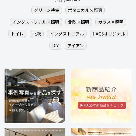
注目キーワード
グリーン特集
ボタニカル×照明
インダストリアル×照明
北欧×照明
ガラス×照明
トイレ
北欧
インダストリアル
HAGSオリジナル
DIY
アイアン