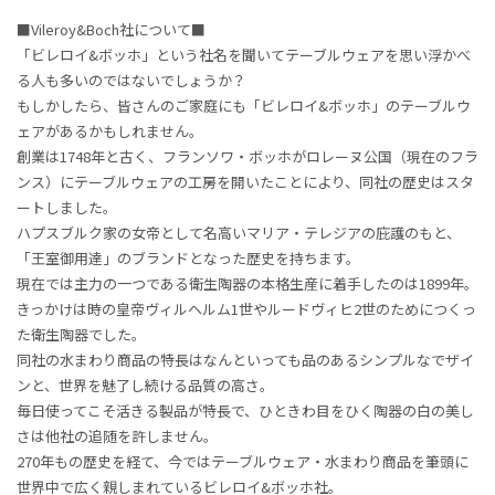
■Vileroy&Boch社について■
「ビレロイ&ボッホ」という社名を聞いてテーブルウェアを思い浮かべ
る人も多いのではないでしょうか？
もしかしたら、皆さんのご家庭にも「ビレロイ&ボッホ」のテーブルウ
ェアがあるかもしれません。
創業は1748年と古く、フランソワ・ボッホがロレーヌ公国（現在のフラ
ンス）にテーブルウェアの工房を開いたことにより、同社の歴史はスタ
ートしました。
ハプスブルク家の女帝として名高いマリア・テレジアの庇護のもと、
「王室御用達」のブランドとなった歴史を持ちます。
現在では主力の一つである衛生陶器の本格生産に着手したのは1899年。
きっかけは時の皇帝ヴィルヘルム1世やルードヴィヒ2世のためにつくっ
た衛生陶器でした。
同社の水まわり商品の特長はなんといっても品のあるシンプルなでザイ
ンと、世界を魅了し続ける品質の高さ。
毎日使ってこそ活きる製品が特長で、ひときわ目をひく陶器の白の美し
さは他社の追随を許しません。
270年もの歴史を経て、今ではテーブルウェア・水まわり商品を筆頭に
世界中で広く親しまれているビレロイ&ボッホ社。