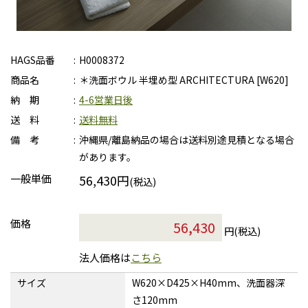
HAGS品番
H0008372
商品名
＊洗面ボウル 半埋め型 ARCHITECTURA [W620]
納 期
4-6営業日後
送 料
送料無料
備 考
沖縄県/離島納品の場合は送料別途見積となる場合
があります。
一般単価
56,430円
(税込)
価格
円(税込)
法人価格は
こちら
サイズ
W620×D425×H40mm、洗面器深
さ120mm