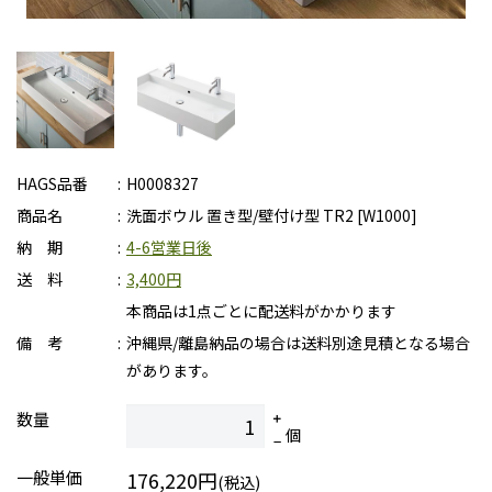
HAGS品番
H0008327
商品名
洗面ボウル 置き型/壁付け型 TR2 [W1000]
納 期
4-6営業日後
送 料
3,400円
本商品は1点ごとに配送料がかかります
備 考
沖縄県/離島納品の場合は送料別途見積となる場合
があります。
数量
個
一般単価
176,220円
(税込)