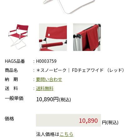
HAGS品番
H0003759
商品名
＊スノーピーク｜ FDチェアワイド （レッド）
納 期
要問い合わせ
送 料
送料無料
一般単価
10,890円
(税込)
価格
円(税込)
法人価格は
こちら