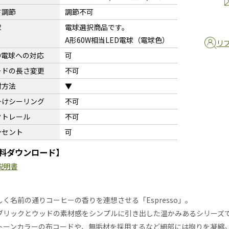
さ調節
調節不可
球
電球選択商品です。
A形60W相当LED電球（電球色）
リ
D電球への対応
可
ードの長さ変更
不可
付方法
▼
掛けシーリング
不可
クトレール
不可
ンセント
可
料ダウンロード】
説明書
しく名前の通りコーヒーの香りを連想させる「Espresso」。
ブリックとウッドの素材感をシンプルに引き出した温かみあるシリーズ
トーンカラーの布コードや、無垢材を採用するなど細部には拘りを凝縮