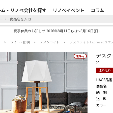
ーム・リノベ会社を探す
リノベイベント
コラム
夏季休業のお知らせ 2026年8月11日(火)～8月16日(日)
ライト・照明
デスクライト
デスクライト Espresso 2 
デスクラ
電球
電球
付き
付き
2
送料無料
HAGS品番
商品名
納 期
送 料
カラー