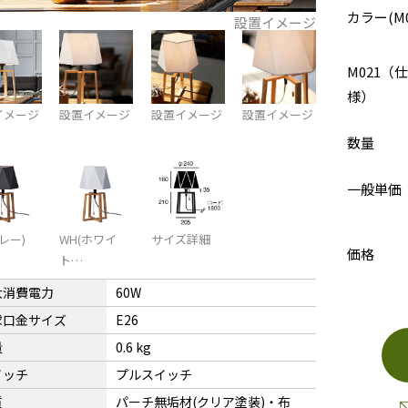
カラー(M0
設置イメージ
M021（仕
様）
イメージ
設置イメージ
設置イメージ
設置イメージ
数量
一般単価
グレー)
WH(ホワイ
サイズ詳細
価格
ト…
大消費電力
60W
球口金サイズ
E26
量
0.6 kg
イッチ
プルスイッチ
質
パーチ無垢材(クリア塗装)・布