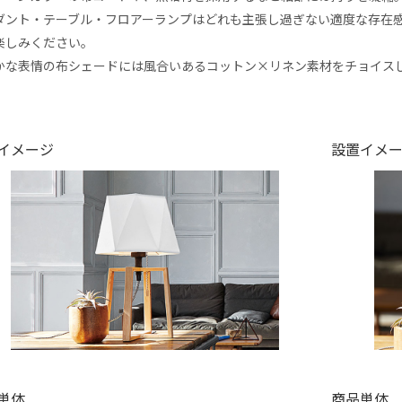
ダント・テーブル・フロアーランプはどれも主張し過ぎない適度な存在感
楽しみください。
かな表情の布シェードには風合いあるコットン×リネン素材をチョイス
。
イメージ
設置イメ
単体
商品単体