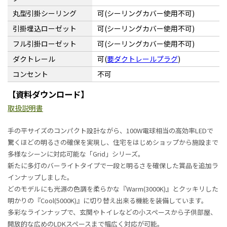
丸型引掛シーリング
可(シーリングカバー使用不可)
引掛埋込ローゼット
可(シーリングカバー使用不可)
フル引掛ローゼット
可(シーリングカバー使用不可)
ダクトレール
可(
要ダクトレールプラグ
)
コンセント
不可
【資料ダウンロード】
取扱説明書
手の平サイズのコンパクト設計ながら、100W電球相当の高効率LEDで
驚くほどの明るさの確保を実現し、住宅をはじめショップから施設まで
多様なシーンに対応可能な「Grid」シリーズ。
新たに多灯のバーライトタイプで一段と明るさを確保した賞品を追加ラ
インナップしました。
どのモデルにも光源の色調を柔らかな『Warm(3000K)』とクッキリした
明かりの『Cool(5000K)』に切り替え出来る機能を装備しています。
多彩なラインナップで、玄関やトイレなどの小スペースから子供部屋、
開放的な広めのLDKスペースまで幅広く対応が可能。