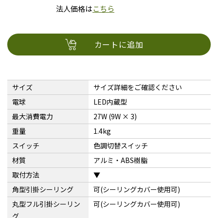
法人価格は
こちら
カートに追加
サイズ
サイズ詳細をご確認ください
電球
LED内蔵型
最大消費電力
27W (9W × 3)
重量
1.4kg
スイッチ
色調切替スイッチ
材質
アルミ・ABS樹脂
取付方法
▼
角型引掛シーリング
可(シーリングカバー使用可)
丸型フル引掛シーリン
可(シーリングカバー使用可)
グ