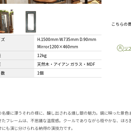
こちらの
イズ
H.1500mm W.735mm D.90mm
Mirror1200×460mm
リ
量
12kg
質
天然木・アイアン ガラス・MDF
り数
1個
の名優に漂うそれの様に、醸し出される燻し銀の魅力。鏡に映った景色
せたフレームは、不思議な温度感。クールでありながら穏やかな、ほろ
けにも演じ分けられる納得の演技力です。