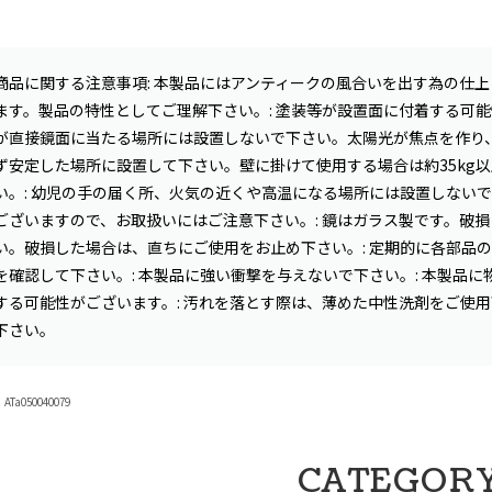
商品に関する注意事項: 本製品にはアンティークの風合いを出す為の仕
ます。製品の特性としてご理解下さい。: 塗装等が設置面に付着する可能
が直接鏡面に当たる場所には設置しないで下さい。太陽光が焦点を作り、
ず安定した場所に設置して下さい。壁に掛けて使用する場合は約35kg
い。: 幼児の手の届く所、火気の近くや高温になる場所には設置しないで
ございますので、お取扱いにはご注意下さい。: 鏡はガラス製です。破
い。破損した場合は、直ちにご使用をお止め下さい。: 定期的に各部品
を確認して下さい。: 本製品に強い衝撃を与えないで下さい。: 本製品
する可能性がございます。: 汚れを落とす際は、薄めた中性洗剤をご使用
下さい。
Ta050040079
CATEGOR