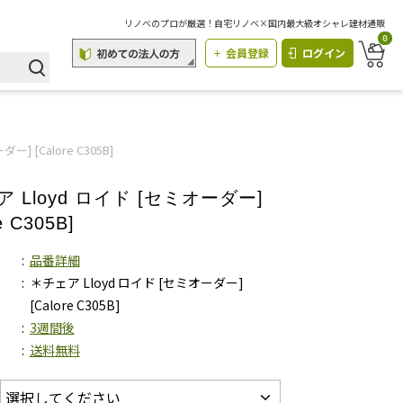
リノベのプロが厳選！自宅リノベ×国内最大級オシャレ建材通販
0
会員登録
ログイン
] [Calore C305B]
 Lloyd ロイド [セミオーダー]
e C305B]
品番詳細
＊チェア Lloyd ロイド [セミオーダー]
[Calore C305B]
3週間後
送料無料