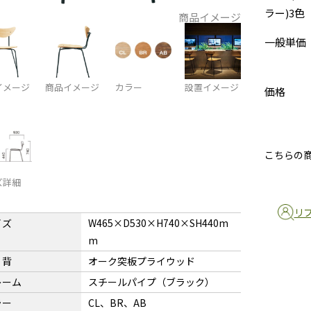
ラー)3色
商品イメージ
一般単価
イメージ
商品イメージ
カラー
設置イメージ
価格
こちらの
ズ詳細
リ
イズ
W465×D530×H740×SH440m
m
・背
オーク突板プライウッド
レーム
スチールパイプ（ブラック）
ラー
CL、BR、AB