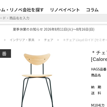
ーム・リノベ会社を探す
リノベイベント
コラム
夏季休業のお知らせ 2026年8月11日(火)～8月16日(日)
インテリア・家具
チェア
＊チェア Lloyd ロイド [セミオーダー
廃番
＊チェア
[Calor
HAGS品番
商品名
納 期
送 料
M104(カ