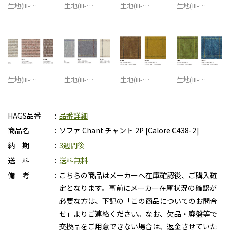
生地(III-…
生地(III-…
生地(III-…
生地(III-…
生地(III-…
生地(III-…
生地(III-…
生地(III-…
HAGS品番
品番詳細
商品名
ソファ Chant チャント 2P [Calore C438-2]
納 期
3週間後
送 料
送料無料
備 考
こちらの商品はメーカーへ在庫確認後、ご購入確
定となります。事前にメーカー在庫状況の確認が
必要な方は、下記の「この商品についてのお問合
せ」よりご連絡ください。なお、欠品・廃盤等で
交換品をご用意できない場合は、返金させていた