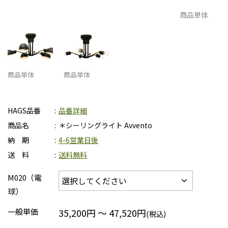
商品単体
商品単体
商品単体
HAGS品番
品番詳細
商品名
＊シーリングライト Avvento
納 期
4-6営業日後
送 料
送料無料
M020（電
球）
一般単価
35,200円 ～ 47,520円
(税込)