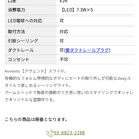
口金
E26
消費電力
【LED】7.3W×5
LED電球への対応
可
取付方法
対応
引掛シーリング
可
ダクトレール
可(
要ダクトレールプラグ
)
コンセント
不可
Avvento【アヴェント】スライド。
有機的なフォルム特徴的なボディにセードの取り外しが可能な2wayス
タイルで楽しめるシーリングライト。
アームとヘッドで角度の調節ができ思い思いのスタイリングでオシャレ
でオリジナルな空間作りを。
こちらの商品は廃番となります。
03-6823-2268