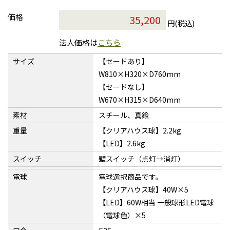
価格
円(税込)
法人価格は
こちら
サイズ
【セードあり】
W810×H320×D760mm
【セードなし】
W670×H315×D640mm
素材
スチール、真鍮
重量
【クリアハウス球】2.2kg
【LED】2.6kg
スイッチ
壁スイッチ（点灯→消灯）
電球
電球選択商品です。
【クリアハウス球】40W×5
【LED】60W相当 一般球形LED電球
（電球色）×5