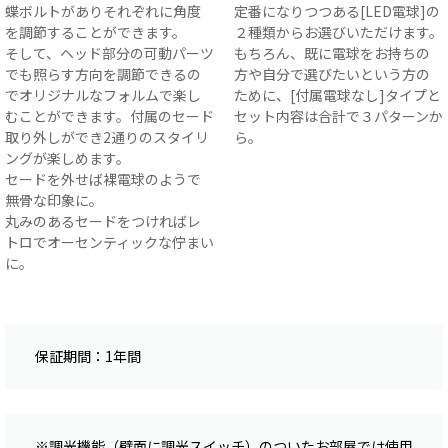
蝶ボルトがありそれぞれに角度
定番になりつつある[LED電球]の
を調節することができます。
２種類からお選びいただけます。
そして、ヘッド部分の可動パーツ
もちろん、既に電球をお持ちの
でも照らす方向を調節できるの
方や自分で選びたいという方の
でオリジナルなフォルムで楽し
ために、[付属電球なし]タイプと
むことができます。付属のセード
セット内容は合計で３パターンか
取り外しができ2通りのスタイリ
ら。
ングが楽しめます。
セードを外せば裸電球のようで
無骨な印象に。
丸みのあるセードをつければレ
トロでオーセンティックな佇まい
に。
保証期間：1年間
※調光機能（壁面に調光スイッチ）のついたお部屋では使用