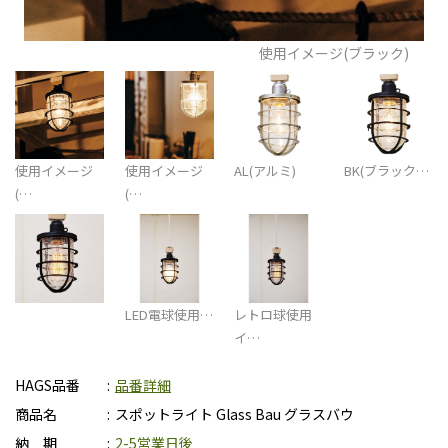
使用イメージ(ブラック)
使用イメージ
使用イメージ
AL(アルミ)
BK(ブラック…
(…
(…
LED電球使用…
レトロ球使用
イ…
HAGS品番
品番詳細
商品名
スポットライト Glass Bau グラスバウ
納 期
2-5営業日後