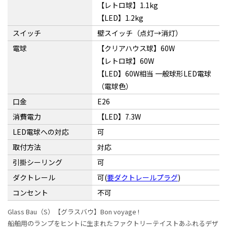
【レトロ球】1.1kg
【LED】1.2kg
スイッチ
壁スイッチ（点灯→消灯）
電球
【クリアハウス球】60W
【レトロ球】60W
【LED】60W相当 一般球形LED電球
（電球色）
口金
E26
消費電力
【LED】7.3W
LED電球への対応
可
取付方法
対応
引掛シーリング
可
ダクトレール
可(
要ダクトレールプラグ
)
コンセント
不可
Glass Bau（S）【グラスバウ】Bon voyage !
船舶用のランプをヒントに生まれたファクトリーテイストあふれるデザ