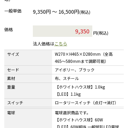
一般単価
9,350円 ～ 16,500円
(税込)
価格
円(税込)
法人価格は
こちら
サイズ
W270×H465×D280mm（全高
465〜580mmまで調節可能）
セード
アイボリー、ブラック
素材
布、スチール
重量
【ホワイトハウス球】1.0kg
【LED】1.1kg
スイッチ
ロータリースイッチ（点灯→消灯）
電球
電球選択商品です。
【ホワイトハウス球】60W
【LED】60W相当 一般球形LED電球