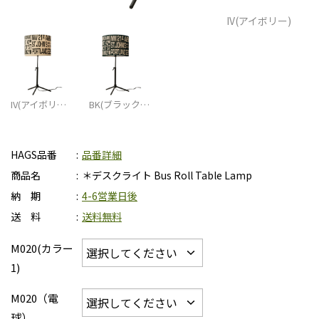
IV(アイボリー)
IV(アイボリ…
BK(ブラック…
HAGS品番
品番詳細
商品名
＊デスクライト Bus Roll Table Lamp
納 期
4-6営業日後
送 料
送料無料
M020(カラー
1)
M020（電
球）