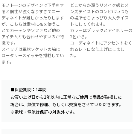
モノトーンのデザインは下手をす
どこからか漂うリメイク感とメ
ると個性が強くなりすぎてコー
ンズテイストのコンビはいつも
ディネイトが難しかったりします
の場所をちょっぴり大人テイス
が、こちらは素材に布を使うこ
トにしてくれます。
とでカーテンやソファなど他の
カラーはブラックとアイボリーの
アイテムとも合わせやすいのが特
2色から。
徴です。
コーディネイトにアクセントをく
スイッチは電球ソケットの脇に
れるレトロな仕上げにしまし
ロータリースイッチを搭載してい
た。
ます。
■保証期間：1年間
お買い上げ日から1年以内に正常なご使用で商品が破損した
場合は、無償で修理、もしくは交換をさせていただきます。
※電球・電池は保証の対象外です。