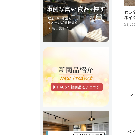
センタ
ネイ
53,9
フ
ペ