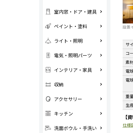
室内窓・ドア・建具
ペイント・塗料
設置
ライト・照明
サ
コ
電気・照明パーツ
素
インテリア・家具
電
電
収納
重
アクセサリー
生
キッチン
【資
仕様
洗面ボウル・手洗い