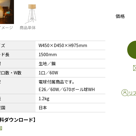
価格
イメージ
商品単体
イズ
W450×D450×H975mm
ード長
1500mm
材
生地／鋼
球口数・W数
1口／60W
球
電球付属商品です。
E26／60W／G70ボール球WH
リ
量
1.2kg
産国
日本
料ダウンロード】
図