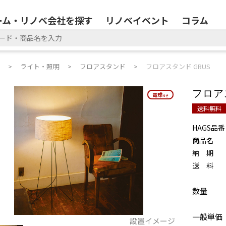
ーム・リノベ会社を探す
リノベイベント
コラム
ライト・照明
フロアスタンド
フロアスタンド GRUS
フロア
電球
電球
付き
付き
送料無料
HAGS品番
商品名
納 期
送 料
数量
一般単価
設置イメージ