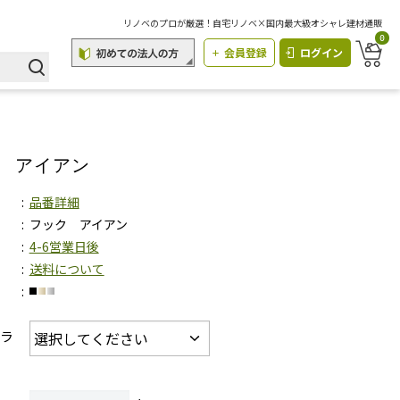
リノベのプロが厳選！自宅リノベ×国内最大級オシャレ建材通販
0
会員登録
ログイン
 アイアン
品番詳細
フック アイアン
4-6営業日後
送料について
カラ