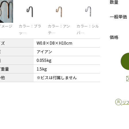
数量
一般単価
イメージ
カラー：ブラ
カラー：アン
カラー：シル
ッ…
テ…
バ…
価格
イズ
W0.8×D8×H10cm
質
アイアン
量
0.055kg
荷重量
1.5kg
の他
※ビスは付属しません
リ