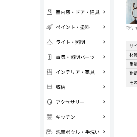
室内窓・ドア・建具
ペイント・塗料
取付
ライト・照明
サ
材
電気・照明パーツ
重
インテリア・家具
耐
そ
収納
アクセサリー
キッチン
洗面ボウル・手洗い