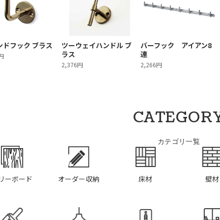
ンドフック ブラス
ツーウェイハンドル ブ
バーフック アイアン8
ラス
連
8円
2,376円
2,266円
CATEGOR
カテゴリ一覧
リーボード
オーダー収納
床材
壁材