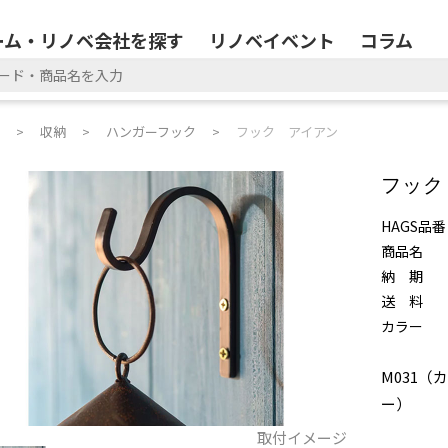
ーム・リノベ会社を探す
リノベイベント
コラム
収納
ハンガーフック
フック アイアン
フック
HAGS品番
商品名
納 期
送 料
カラー
M031（
ー）
取付イメージ