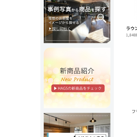
ラウ
1,84
フ