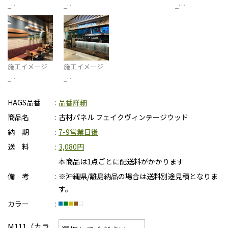
_…
_…
_…
施工イメージ
施工イメージ
_…
_…
HAGS品番
品番詳細
商品名
古材パネル フェイクヴィンテージウッド
納 期
7-9営業日後
送 料
3,080円
本商品は1点ごとに配送料がかかります
備 考
※沖縄県/離島納品の場合は送料別途見積となりま
す。
カラー
M111（カラ