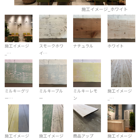
施工イメージ_ホワイト
施工イメージ
スモークホワ
ナチュラル
ホワイト
_…
イ…
ミルキーグリ
ミルキーブル
ミルキーレモ
施工イメージ
ー…
ー
ン
_…
施工イメージ
施工イメージ
商品アップ
施工イメージ