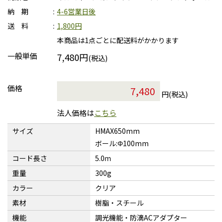
納 期
4-6営業日後
送 料
1,800円
本商品は1点ごとに配送料がかかります
一般単価
7,480円
(税込)
価格
円(税込)
法人価格は
こちら
サイズ
HMAX650mm
ボール:Φ100mm
コード長さ
5.0ｍ
重量
300g
カラー
クリア
素材
樹脂・スチール
機能
調光機能・防滴ACアダプター