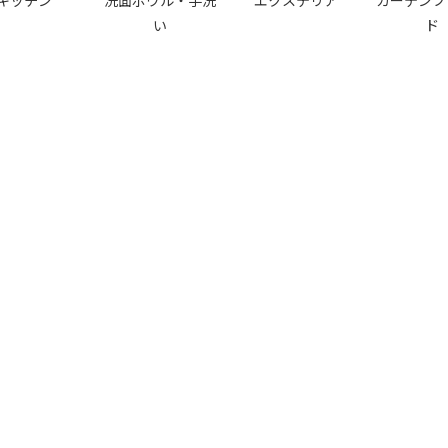
キッチン
洗面ボウル・手洗
エクステリア
カーテンブ
い
ド