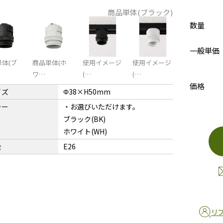
商品単体(ブラック)
数量
一般単価
体(ブ
商品単体(ホ
使用イメージ
使用イメージ
ワ…
(…
(…
価格
イズ
Φ38×H50mm
ラー
・お選びいただけます。
ブラック(BK)
ホワイト(WH)
金
E26
リ