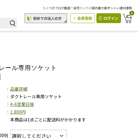
リノベのプロが厳選！自宅リノベ×国内最大級オシャレ建材通販
0
会員登録
ログイン
レール専用ソケット
品番詳細
ダクトレール専用ソケット
4-6営業日後
1,800円
本商品は1点ごとに配送料がかかります
09)