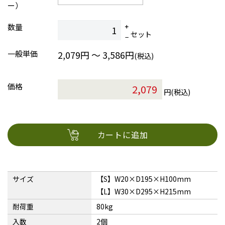
ー）
数量
セット
一般単価
2,079円 ～ 3,586円
(税込)
価格
円(税込)
カートに追加
サイズ
【S】W20×D195×H100mm
【L】W30×D295×H215mm
耐荷重
80kg
入数
2個