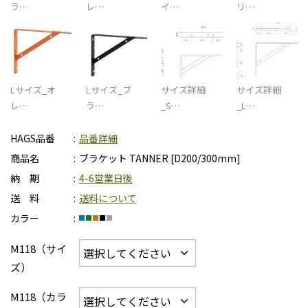
ラ…
レ…
イ…
リ…
Lサイズ_オ
Lサイズ_ブ
サイズ詳細
サイズ詳細
レ…
ラ…
_S…
_L…
HAGS品番
品番詳細
商品名
ブラケット TANNER [D200/300mm]
納 期
4-6営業日後
送 料
送料について
カラー
M118（サイ
ズ）
M118（カラ