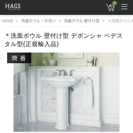
0
HOME
洗面ボウル・手洗い
洗面ボウル 壁付け型
＊洗面ボウル 
＊洗面ボウル 壁付け型 デボンシャ ペデス
タル型(正規輸入品)
廃番