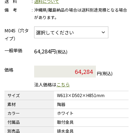
送 料
送料について
備 考
沖縄県/離島納品の場合は送料別途見積となる場合
があります。
M045（穴タ
イプ）
一般単価
64,284円
(税込)
価格
円(税込)
法人価格は
こちら
サイズ
W613×D502×H851mm
素材
陶器
カラー
ホワイト
付属品
取付金具
別売品
排水金具