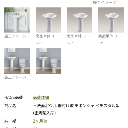
施工イメージ
施工イメージ
商品単体_1
商品単体_3
商品単体_3
つ…
つ…
つ…
施工イメージ
HAGS品番
品番詳細
商品名
＊洗面ボウル 壁付け型 デボンシャ ペデスタル型
(正規輸入品)
納 期
2ヶ月後