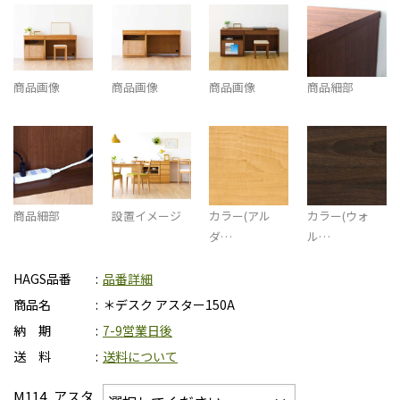
商品画像
商品画像
商品画像
商品細部
商品細部
設置イメージ
カラー(アル
カラー(ウォ
ダ…
ル…
HAGS品番
品番詳細
商品名
＊デスク アスター150A
納 期
7-9営業日後
送 料
送料について
M114_アスタ