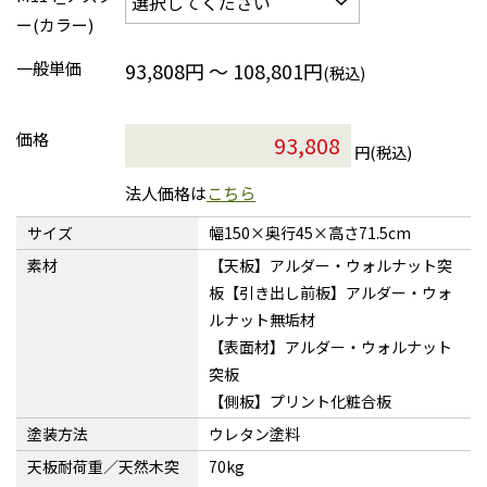
ー(カラー)
一般単価
93,808円 ～ 108,801円
(税込)
価格
円(税込)
法人価格は
こちら
サイズ
幅150×奥行45×高さ71.5cm
素材
【天板】アルダー・ウォルナット突
板【引き出し前板】アルダー・ウォ
ルナット無垢材
【表面材】アルダー・ウォルナット
突板
【側板】プリント化粧合板
塗装方法
ウレタン塗料
天板耐荷重／天然木突
70kg