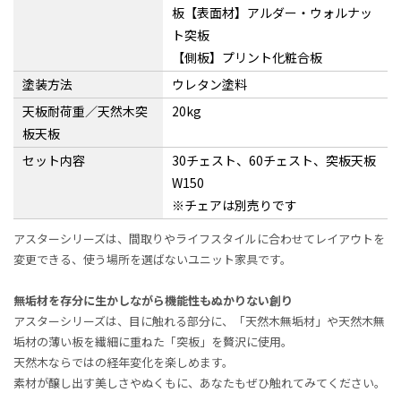
板【表面材】アルダー・ウォルナッ
ト突板
【側板】プリント化粧合板
塗装方法
ウレタン塗料
天板耐荷重／天然木突
20kg
板天板
セット内容
30チェスト、60チェスト、突板天板
W150
※チェアは別売りです
アスターシリーズは、間取りやライフスタイルに合わせてレイアウトを
変更できる、使う場所を選ばないユニット家具です。
無垢材を存分に生かしながら機能性もぬかりない創り
アスターシリーズは、目に触れる部分に、「天然木無垢材」や天然木無
垢材の薄い板を繊細に重ねた「突板」を贅沢に使用。
天然木ならではの経年変化を楽しめます。
素材が醸し出す美しさやぬくもに、あなたもぜひ触れてみてください。