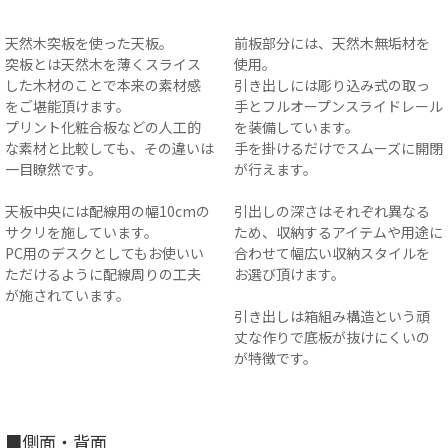
天然木突板を使った天板。
前板部分には、天然木無垢材を
突板とは天然木を薄くスライス
使用。
した木材のことで本来の素材感
引き出しには彫り込み式の取っ
をご堪能頂けます。
手とフルオープンスライドレール
プリント化粧合板などの人工的
を装備しています。
な素材と比較しても、その違いは
手を掛けるだけでスムーズに開閉
一目瞭然です。
が行えます。
天板中央には配線用の幅10cmの
引出しの深さはそれぞれ異なる
サクリを施しています。
ため、収納するアイテムや用途に
PC用のデスクとしてもお使いい
合わせて幅広い収納スタイルを
ただけるように配線周りの工夫
お選び頂けます。
が施されています。
引き出しは箱組み構造という頑
丈な作りで底板が抜けにくいの
が特徴です。
■側面・背面