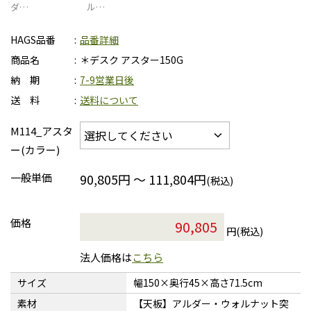
ダ…
ル…
HAGS品番
品番詳細
商品名
＊デスク アスター150G
納 期
7-9営業日後
送 料
送料について
M114_アスタ
ー(カラー)
一般単価
90,805円 ～ 111,804円
(税込)
価格
円(税込)
法人価格は
こちら
サイズ
幅150×奥行45×高さ71.5cm
素材
【天板】アルダー・ウォルナット突