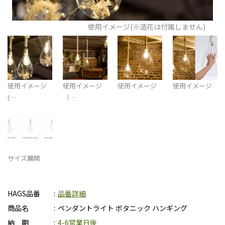
使用イメージ(※造花は付属しません)
使用イメージ
使用イメージ
使用イメージ
使用イメージ
(…
（…
サイズ展開
HAGS品番
品番詳細
商品名
ペンダントライト ボタニック ハンギング
納 期
4-6営業日後