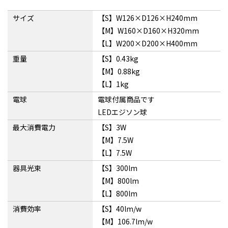
サイズ
【S】W126×D126×H240mm
【M】W160×D160×H320mm
【L】W200×D200×H400mm
重量
【S】0.43kg
【M】0.88kg
【L】1kg
電球
電球付属商品です
LEDエジソン球
最大消費電力
【S】3W
【M】7.5W
【L】7.5W
器具光束
【S】300lm
【M】800lm
【L】800lm
消費効率
【S】40lm/w
【M】106.7lm/w