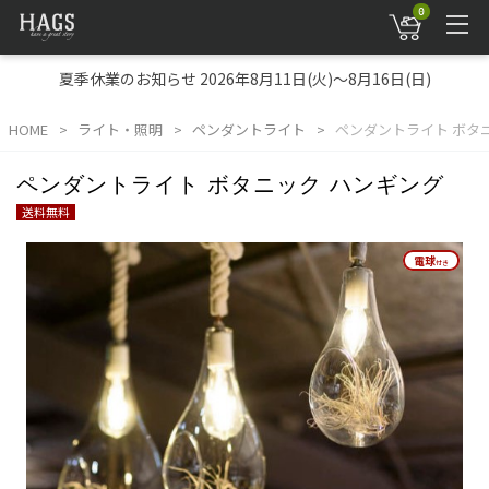
0
夏季休業のお知らせ 2026年8月11日(火)～8月16日(日)
HOME
ライト・照明
ペンダントライト
ペンダントライト ボタ
ペンダントライト ボタニック ハンギング
送料無料
電球
電球
付き
付き