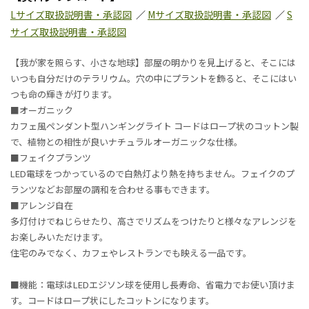
Lサイズ取扱説明書・承認図
／
Mサイズ取扱説明書・承認図
／
S
サイズ取扱説明書・承認図
【我が家を照らす、小さな地球】部屋の明かりを見上げると、そこには
いつも自分だけのテラリウム。穴の中にプラントを飾ると、そこにはい
つも命の輝きが灯ります。
■オーガニック
カフェ風ペンダント型ハンギングライト コードはロープ状のコットン製
で、植物との相性が良いナチュラルオーガニックな仕様。
■フェイクプランツ
LED電球をつかっているので白熱灯より熱を持ちません。フェイクのプ
ランツなどお部屋の調和を合わせる事もできます。
■アレンジ自在
多灯付けでねじらせたり、高さでリズムをつけたりと様々なアレンジを
お楽しみいただけます。
住宅のみでなく、カフェやレストランでも映える一品です。
■機能：電球はLEDエジソン球を使用し長寿命、省電力でお使い頂けま
す。コードはロープ状にしたコットンになります。