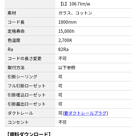
【L】106.7lm/w
素材
ガラス、コットン
コード長
1000mm
定格寿命
15,000h
色温度
2,700K
Ra
82Ra
コードの長さ変更
不可
取付方法
以下参照
引掛シーリング
可
フル引掛ローゼット
可
引掛埋込ローゼット
可
引掛露出ローゼット
可
ダクトレール
可(
要ダクトレールプラグ
)
コンセント
不可
【資料ダウンロード】