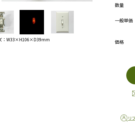
数量
一般単価
：W33×H106×D39mm
価格
リ