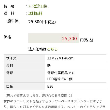
納 期
2-5営業日後
送 料
送料無料
一般単価
25,300円
(税込)
価格
円(税込)
法人価格は
こちら
サイズ
22×22×H46cm
素材
鉄
電球
電球付属商品です
LED電球 6W 1個
口金
E26
【思わず微笑んでしまう、遊び心のある空間に】
世界のフローリストを魅了するフラワーベースやプランターにはじま
り、暮らしを彩るアイテムを多数展開する、ベルギーのインテリアブラ