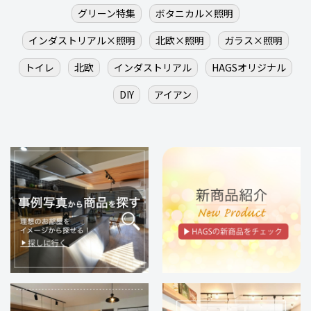
グリーン特集
ボタニカル×照明
インダストリアル×照明
北欧×照明
ガラス×照明
トイレ
北欧
インダストリアル
HAGSオリジナル
DIY
アイアン